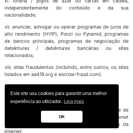
xi. loteria / jogos de azar ou cartas em cadeia,
independentemente do conteúdo e da sua
nacionalidade;
xii. anunciar, advogar ou operar programas de juros de
alto rendimento (HYIP), Ponzi ou Pyramid, programas
de bancos principais, programas de negociação de
debêntures / debêntures bancárias ou sites
relacionados;
xiii. sites fraudulentos (incluindo, entre outros, os sites
listados em aa419.org e escrow-fraud.com).
xiv. transmissão de videos promovendo terrorismo;
Este site usa cookies para garantir uma melhor
xv. mineradores de criptomoeda / bitcoin;
experiência ao utilizador.
Leia mais
xvi. personificar outro usuário ou falsificar o nome de
usuário em emails, postagens da Usenet, no Internet
OK
Relay Chat (IRC) ou em qualquer outro serviço da
Internet;